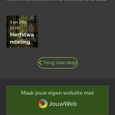
3 jan 2025
15:03
Herfstwa
ndeling
in de
Kaapse
Terug naar blogs
Bossen
Maak jouw eigen website met
JouwWeb