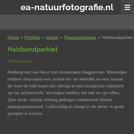
ea-natuurfotografie.nl
Ga
direct
naar
de
hoofdinhoud
Home
»
Portfolio
»
Vogels
»
Papegaaiachtige
»
Halsbandparkiet
Halsbandparkiet
Herkenning
Heldergroen van kleur met donkerdere slagpennen. Mannetjes
hebben daarnaast een zwarte kin- en keelvlek en een zwarte
lijn over de hals lopen die uitloopt in een oranjeroze halsband
op het achterhoofd. Vrouwtjes hebben dat niet en zijn effen.
Zeer korte, scherp omlaag gebogen haaksnavel (kleine
papegaaiensnavel). Luidruchtig en slaapt in de winter in grote
groepen in bomen.