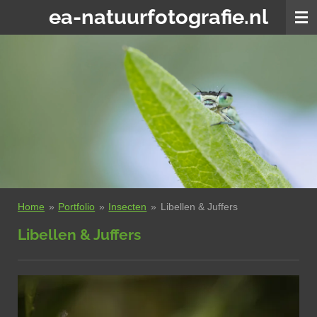
ea-natuurfotografie.nl
Ga
direct
naar
de
hoofdinhoud
Home
»
Portfolio
»
Insecten
»
Libellen & Juffers
Libellen & Juffers