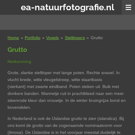
ea-natuurfotografie.nl
Ga
direct
naar
de
hoofdinhoud
Home
»
Portfolio
»
Vogels
»
Steltlopers
»
Grutto
Grutto
Herkenning
Grote, slanke steltloper met lange poten. Rechte snavel. In
vlucht brede, witte vleugelstreep, witte staartbasis
(vierkant) met zwarte eindband. Poten steken uit. Buik met
donkere banden. Mannetje ruit in prachtkleed naar een meer
steenrode kleur dan vrouwtje. In de winter bruingrijze borst en
bovendelen.
In Nederland is ook de IJslandse grutto te zien (
islandica
). Bij
ons komt de grutto van de zogenaamde nominaatvorm voor
(
limosa
). De IJslandse is in het voorjaar meestal duidelijk te