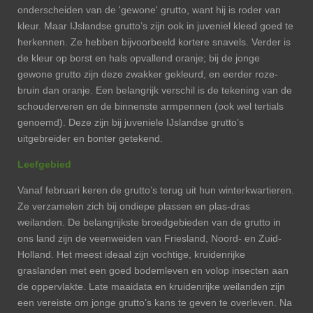
onderscheiden van de 'gewone' grutto, want hij is roder van
kleur. Maar IJslandse grutto’s zijn ook in juveniel kleed goed te
herkennen. Ze hebben bijvoorbeeld kortere snavels. Verder is
de kleur op borst en hals opvallend oranje; bij de jonge
gewone grutto zijn deze zwakker gekleurd, en eerder roze-
bruin dan oranje. Een belangrijk verschil is de tekening van de
schouderveren en de binnenste armpennen (ook wel tertials
genoemd). Deze zijn bij juveniele IJslandse grutto’s
uitgebreider en bonter getekend.
Leefgebied
Vanaf februari keren de grutto’s terug uit hun winterkwartieren.
Ze verzamelen zich bij ondiepe plassen en plas-dras
weilanden. De belangrijkste broedgebieden van de grutto in
ons land zijn de veenweiden van Friesland, Noord- en Zuid-
Holland. Het meest ideaal zijn vochtige, kruidenrijke
graslanden met een goed bodemleven en volop insecten aan
de oppervlakte. Late maaidata en kruidenrijke weilanden zijn
een vereiste om jonge grutto’s kans te geven te overleven. Na