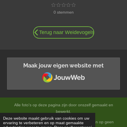
1
2
3
4
5
S
R
s
s
s
s
s
t
a
0 stemmen
t
t
t
t
t
e
e
e
e
e
e
m
t
r
r
r
r
r
m
i
r
r
r
r
e
n
e
e
e
e
n
Terug naar Weidevogels
n
n
n
n
g
:
0
s
t
Maak jouw eigen website met
e
JouwWeb
r
r
e
n
Alle foto's op deze pagina zijn door onszelf gemaakt en
bewerkt.
Deze website maakt gebruik van cookies om uw
Op onze foto's zitten auteursrechten en mogen op geen
ervaring te verbeteren en op maat gemaakte