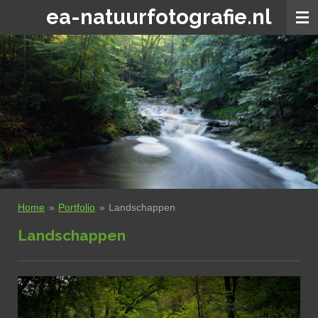
ea-natuurfotografie.nl
Ga
direct
naar
de
hoofdinhoud
Home
»
Portfolio
»
Landschappen
Landschappen