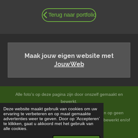
r
r
r
r
r
m
i
r
r
r
r
e
n
e
e
e
e
n
Terug naar portfolio
n
n
n
n
g
:
0
s
t
Maak jouw eigen website met
e
JouwWeb
r
r
e
n
Alle foto's op deze pagina zijn door onszelf gemaakt en
bewerkt.
Deze website maakt gebruik van cookies om uw
Op onze foto's zitten auteursrechten en mogen op geen
ervaring te verbeteren en op maat gemaakte
advertenties weer te geven. Door op ‘Accepteren’
enkele wijze zonder onze toestemming gebruikt, bewerkt en/of
te klikken, gaat u akkoord met het gebruik van
vermenigvuldigd worden.
alle cookies.
© 2024 ea-natuurfotografie.nl