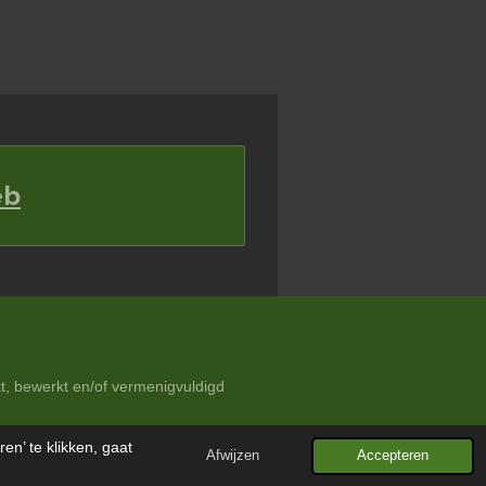
eb
t, bewerkt en/of vermenigvuldigd
Powered by
JouwWeb
n’ te klikken, gaat
Afwijzen
Accepteren