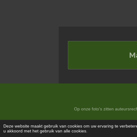
s
t
e
r
r
e
n
M
Op onze foto's zitten auteursre
© 2024 ea-natuurfotografie.nl
Deze website maakt gebruik van cookies om uw ervaring te verbetere
u akkoord met het gebruik van alle cookies.