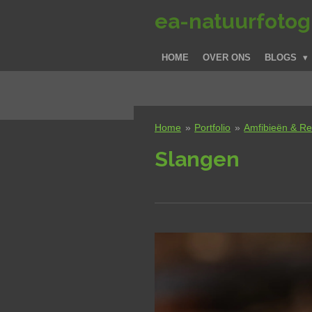
Ga
ea-natuurfotogr
direct
naar
HOME
OVER ONS
BLOGS
de
hoofdinhoud
Home
»
Portfolio
»
Amfibieën & Re
Slangen