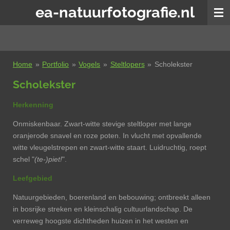
ea-natuurfotografie.nl
Ga
direct
naar
de
hoofdinhoud
Home
»
Portfolio
»
Vogels
»
Steltlopers
»
Scholekster
Scholekster
Herkenning
Onmiskenbaar. Zwart-witte stevige steltloper met lange
oranjerode snavel en roze poten. In vlucht met opvallende
witte vleugelstrepen en zwart-witte staart. Luidruchtig, roept
schel "
(te-)piet!
".
Leefgebied
Natuurgebieden, boerenland en bebouwing; ontbreekt alleen
in bosrijke streken en kleinschalig cultuurlandschap. De
verreweg hoogste dichtheden huizen in het westen en