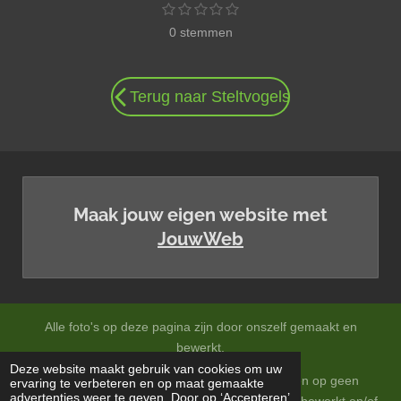
1
2
3
4
5
S
R
e
s
s
s
s
s
t
a
0 stemmen
t
t
t
t
t
e
n
e
e
e
e
e
m
t
r
r
r
r
r
m
i
r
r
r
r
e
n
e
e
e
e
n
Terug naar Steltvogels
n
n
n
n
g
:
0
s
t
Maak jouw eigen website met
e
JouwWeb
r
r
e
n
Alle foto's op deze pagina zijn door onszelf gemaakt en
bewerkt.
Deze website maakt gebruik van cookies om uw
Op onze foto's zitten auteursrechten en mogen op geen
ervaring te verbeteren en op maat gemaakte
advertenties weer te geven. Door op ‘Accepteren’