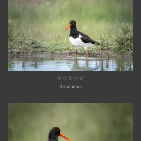
1
2
3
4
5
S
R
s
s
s
s
s
t
a
0 stemmen
t
t
t
t
t
e
e
e
e
e
e
m
t
r
r
r
r
r
m
i
r
r
r
r
e
n
e
e
e
e
n
n
n
n
n
g
:
0
s