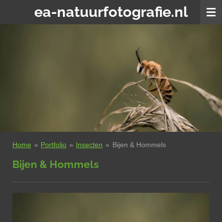
ea-natuurfotografie.nl
Ga
direct
naar
de
hoofdinhoud
Home
»
Portfolio
»
Insecten
»
Bijen & Hommels
Bijen & Hommels