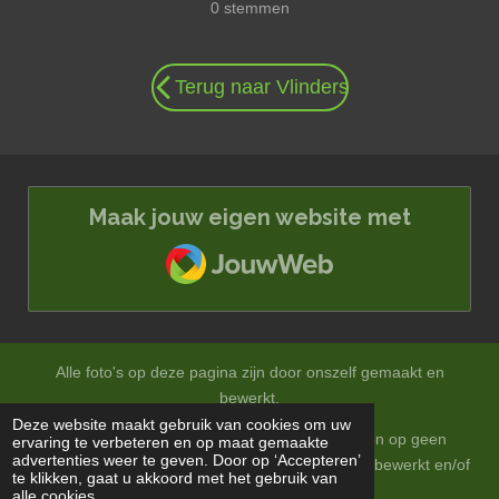
a
0 stemmen
t
t
t
t
t
e
e
e
e
e
e
m
t
r
r
r
r
r
m
i
r
r
r
r
e
n
e
e
e
e
n
Terug naar Vlinders
n
n
n
n
g
:
0
s
t
Maak jouw eigen website met
e
JouwWeb
r
r
e
n
Alle foto's op deze pagina zijn door onszelf gemaakt en
bewerkt.
Deze website maakt gebruik van cookies om uw
Op onze foto's zitten auteursrechten en mogen op geen
ervaring te verbeteren en op maat gemaakte
advertenties weer te geven. Door op ‘Accepteren’
enkele wijze zonder onze toestemming gebruikt, bewerkt en/of
te klikken, gaat u akkoord met het gebruik van
vermenigvuldigd worden.
alle cookies.