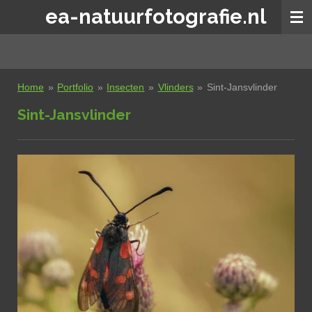
ea-natuurfotografie.nl
Ga
direct
naar
de
hoofdinhoud
Home
»
Portfolio
»
Insecten
»
Vlinders
»
Sint-Jansvlinder
Sint-Jansvlinder