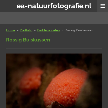
ea-natuurfotografie.nl
Ga
direct
naar
de
hoofdinhoud
Home
»
Portfolio
»
Paddenstoelen
»
Rossig Buiskussen
Rossig Buiskussen