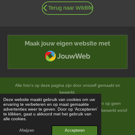
n
n
n
n
g
Terug naar Wildlife
:
0
s
t
e
Maak jouw eigen website met
r
JouwWeb
r
e
n
Alle foto's op deze pagina zijn door onszelf gemaakt en
bewerkt.
Deze website maakt gebruik van cookies om uw
Op onze foto's zitten auteursrechten en mogen op geen
ervaring te verbeteren en op maat gemaakte
advertenties weer te geven. Door op ‘Accepteren’
enkele wijze zonder onze toestemming gebruikt, bewerkt en/of
te klikken, gaat u akkoord met het gebruik van
vermenigvuldigd worden.
alle cookies.
© 2024 ea-natuurfotografie.nl
Afwijzen
Accepteren
Powered by
JouwWeb