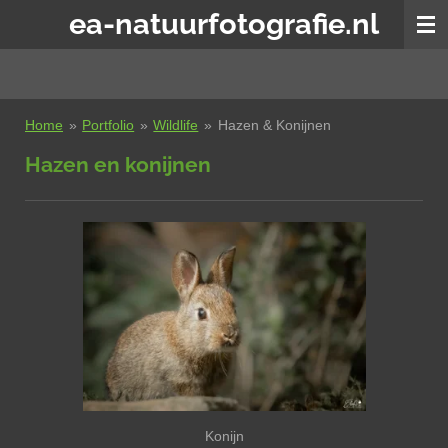
ea-natuurfotografie.nl
Ga
direct
naar
de
hoofdinhoud
Home
»
Portfolio
»
Wildlife
»
Hazen & Konijnen
Hazen en konijnen
Konijn