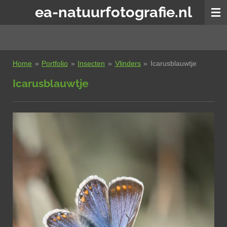
ea-natuurfotografie.nl
Ga
direct
naar
de
hoofdinhoud
Home
»
Portfolio
»
Insecten
»
Vlinders
»
Icarusblauwtje
Icarusblauwtje